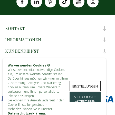
KONTAKT
INFORMATIONEN
KUNDENDIENST
MEIN KONTO
Wir verwenden Cookies 🍪
Wir setzen technisch notwendige Cookies
ein, um unsere Website bereitzustellen.
Darüber hinaus möchten wir – nur mit Ihrer
Zustimmung – Analyse- und Marketing-
EINSTELLUNGEN
Cookies nutzen, um unsere Website zu
verbessern und Ihnen personalisierte
Inhalte anzuzeigen.
ALLE COOKIES
Sie können Ihre Auswahl jederzeit in den
AKZEPTIEREN
Cookie-Einstellungen ändern.
Mehr dazu finden Sie in unserer
Datenschutzerklärung
.