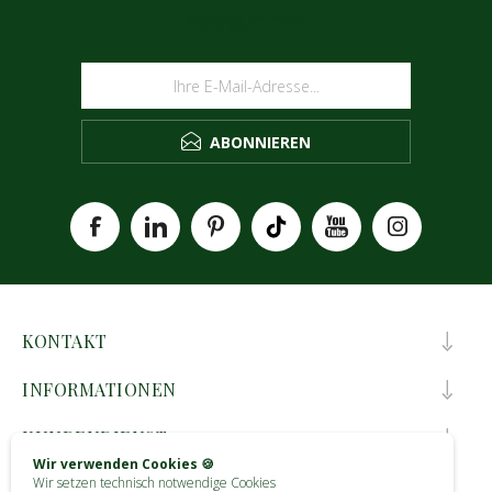
NEWSLETTER
ABONNIEREN
KONTAKT
INFORMATIONEN
KUNDENDIENST
Wir verwenden Cookies 🍪
Wir setzen technisch notwendige Cookies
MEIN KONTO