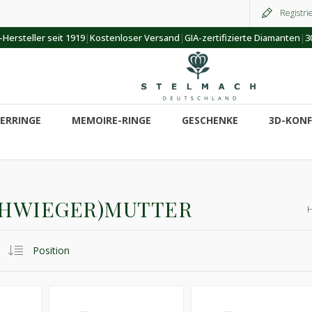
Registri
|
|
|
Hersteller seit 1919
Kostenloser Versand
GIA-zertifizierte Diamanten
3
ERRINGE
MEMOIRE-RINGE
GESCHENKE
3D-KON
CHWIEGER)MUTTER