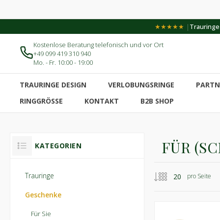
|
★★★★★
Trauringe-
Kostenlose Beratung telefonisch und vor Ort
+49 099 419 310 940
Mo. - Fr. 10:00 - 19:00
TRAURINGE DESIGN
VERLOBUNGSRINGE
PARTN
RINGGRÖSSE
KONTAKT
B2B SHOP
FÜR (S
KATEGORIEN
Trauringe
pro Seite
Geschenke
Für Sie