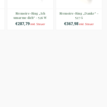
Memoire-Ring „Ich
Memoire-Ring „Danke“ -
umarme dich“ - 526 W
527 G
€287,79
€367,98
inkl. Steuer
inkl. Steuer