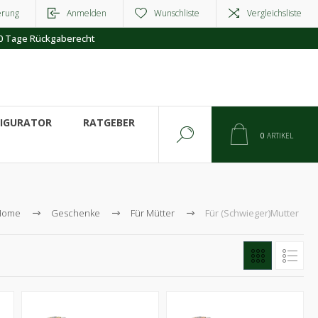
erung
Anmelden
Wunschliste
Vergleichsliste
0 Tage Rückgaberecht
FIGURATOR
RATGEBER
0
ARTIKEL
Home
Geschenke
Für Mütter
Für (Schwieger)Mutter