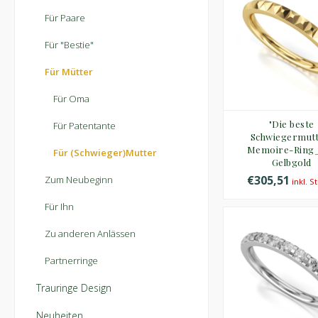
Für Paare
Für "Bestie"
Für Mütter
Für Oma
"Die beste
Für Patentante
Schwiegermutt
Memoire-Ring
Für (Schwieger)Mutter
Gelbgold
€305,51
Zum Neubeginn
inkl. S
Für Ihn
Zu anderen Anlässen
Partnerringe
Trauringe Design
Neuheiten