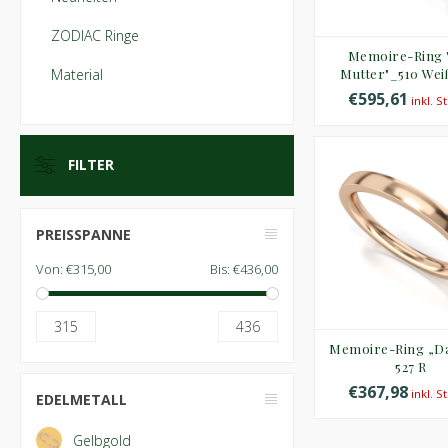
ZODIAC Ringe
Memoire-Ring 
Material
Mutter"_510 Wei
€595,61
inkl. S
FILTER
PREISSPANNE
Von:
€315,00
Bis:
€436,00
315
436
Memoire-Ring „Da
527 R
€367,98
inkl. S
EDELMETALL
Gelbgold