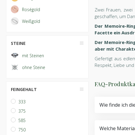
Roségold
Zwei Frauen, zwei 
geschaffen, um Dan
Weißgold
Der Memoire-Ring
Facette ein Ausdr
Der Memoire-Ring
STEINE
aber mit Charakter
mit Steinen
Gefertigt aus edle
Respekt, Liebe und 
ohne Steine
FAQ-Produktka
FEINGEHALT
333
Wie finde ich di
375
585
Welche Material
750