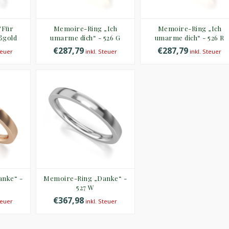
"Für
Memoire-Ring „Ich
Memoire-Ring „Ich
ßgold
umarme dich“ - 526 G
umarme dich“ - 526 R
€287,79
€287,79
teuer
inkl. Steuer
inkl. Steuer
nke“ -
Memoire-Ring „Danke“ -
527 W
€367,98
teuer
inkl. Steuer