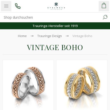
Kostenloser Versand
Home
Trauringe Design
Vintage Boho
VINTAGE BOHO