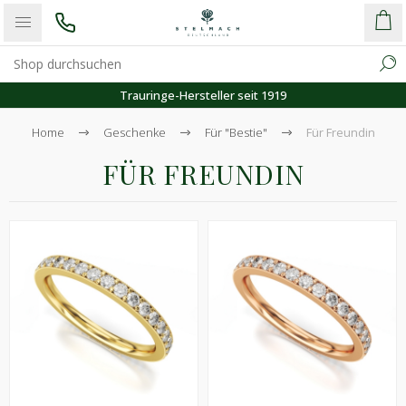
it 1919
Kostenloser Versa
Home
Geschenke
Für "Bestie"
Für Freundin
FÜR FREUNDIN