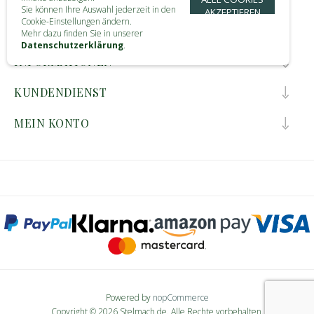
Sie können Ihre Auswahl jederzeit in den
AKZEPTIEREN
Cookie-Einstellungen ändern.
KONTAKT
Mehr dazu finden Sie in unserer
Datenschutzerklärung
.
INFORMATIONEN
KUNDENDIENST
MEIN KONTO
Powered by
nopCommerce
Copyright © 2026 Stelmach.de. Alle Rechte vorbehalten.