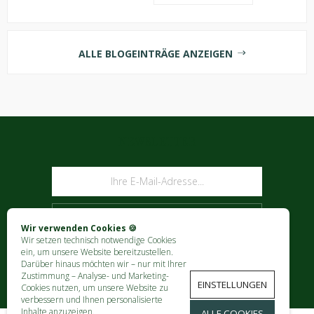
ALLE BLOGEINTRÄGE ANZEIGEN
NEWSLETTER
ABONNIEREN
Wir verwenden Cookies 🍪
Wir setzen technisch notwendige Cookies
ein, um unsere Website bereitzustellen.
Darüber hinaus möchten wir – nur mit Ihrer
Zustimmung – Analyse- und Marketing-
EINSTELLUNGEN
Cookies nutzen, um unsere Website zu
verbessern und Ihnen personalisierte
Inhalte anzuzeigen.
ALLE COOKIES