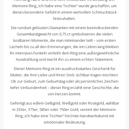
Memoire-Ring „Ich habe eine Tochter“ wurde geschaffen, um
dieses besondere Gefühl in einem wertvollen Schmuckstück
festzuhalten.
Die rundum gefassten Diamanten mit einem beeindruckenden
Gesamtkaratgewicht von 0,75 ct symbolisieren die vielen
kostbaren Momente, die man miteinander teilt – vom ersten
Lächeln bis zu all den Erinnerungen, die ein Leben lang bleiben.
Ihr intensives Funkeln verleiht dem Ring eine außergewöhnliche
Ausstrahlung und macht ihn zu einem echten Statement.
Dieser Memoire-Ring ist ein ausdrucksstarkes Geschenk für
Mütter, die ihre Liebe und ihren Stolz sichtbar tragen möchten.
Ob zur Geburt, zum Geburtstag oder als persönliches Zeichen
tiefer Verbundenheit – dieser Ring erzählt eine Geschichte, die
von Herzen kommt.
Gefertigt aus edlem Gelbgold, Weißgold oder Roségold, wählbar
in 333er, 375er, 585er oder 750er Gold, vereint der Memoire-
Ring „Ich habe eine Tochter“ höchste Handwerkskunst mit
emotionaler Bedeutung.