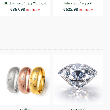
„Glückwunsch“_523 Weißgold
Ruhestand“ – 531 G
€367,98
€625,98
inkl. Steuer
inkl. Steuer