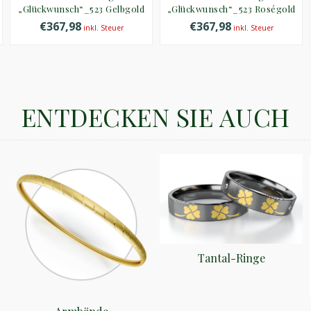
„Glückwunsch“_523 Gelbgold
„Glückwunsch“_523 Roségold
€367,98
€367,98
inkl. Steuer
inkl. Steuer
ENTDECKEN SIE AUCH
Tantal-Ringe