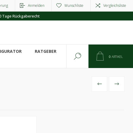
erung
Anmelden
Wunschliste
Vergleichsliste
0 Tage Rückgaberecht
FIGURATOR
RATGEBER
0
ARTIKEL
VORHERIGES
NÄCHSTE