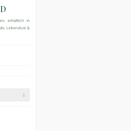
LD
n, erhältlich in
ude, Lebenslust &