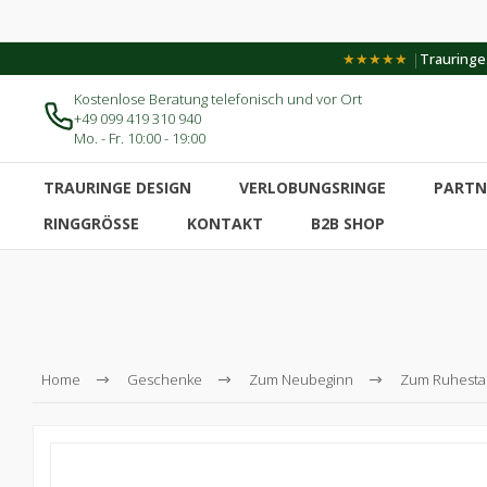
|
★★★★★
Trauringe-
Kostenlose Beratung telefonisch und vor Ort
+49 099 419 310 940
Mo. - Fr. 10:00 - 19:00
TRAURINGE DESIGN
VERLOBUNGSRINGE
PARTN
RINGGRÖSSE
KONTAKT
B2B SHOP
Home
Geschenke
Zum Neubeginn
Zum Ruhesta