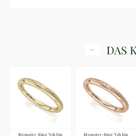
DAS 
m
Memoire-Ring "Ich bin
Memoire-Ring "Ich bin