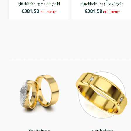
glücklich"_517 Gelbgold
glücklich"_517 Roségold
€381,58
€381,58
inkl. Steuer
inkl. Steuer