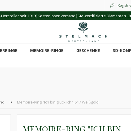
Registri
|
|
|
Hersteller seit 1919
Kostenloser Versand
GIA-zertifizierte Diamanten
3
ERRINGE
MEMOIRE-RINGE
GESCHENKE
3D-KON
nd
Memoire-Ring "Ich bin glücklich"_517 Weißgold
MEMOIRE-RING "ICH BIN