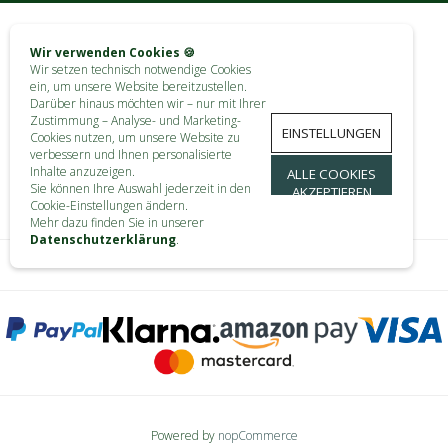
Wir verwenden Cookies 🍪
KONTAKT
Wir setzen technisch notwendige Cookies
ein, um unsere Website bereitzustellen.
INFORMATIONEN
Darüber hinaus möchten wir – nur mit Ihrer
Zustimmung – Analyse- und Marketing-
EINSTELLUNGEN
Cookies nutzen, um unsere Website zu
KUNDENDIENST
verbessern und Ihnen personalisierte
Inhalte anzuzeigen.
ALLE COOKIES
MEIN KONTO
Sie können Ihre Auswahl jederzeit in den
AKZEPTIEREN
Cookie-Einstellungen ändern.
Mehr dazu finden Sie in unserer
Datenschutzerklärung
.
Powered by
nopCommerce