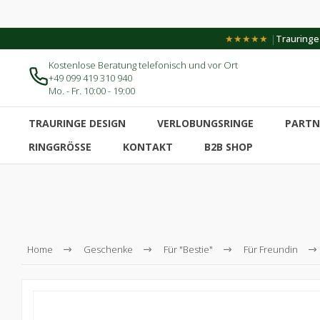
|
★★★★★
Trauringe-
Kostenlose Beratung telefonisch und vor Ort
+49 099 419 310 940
Mo. - Fr. 10:00 - 19:00
TRAURINGE DESIGN
VERLOBUNGSRINGE
PARTN
RINGGRÖSSE
KONTAKT
B2B SHOP
Home
Geschenke
Für "Bestie"
Für Freundin