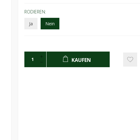
RODIEREN:
d
Ja
Nein
KAUFEN