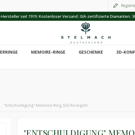
Registri
|
|
|
Hersteller seit 1919
Kostenloser Versand
GIA-zertifizierte Diamanten
3
ERRINGE
MEMOIRE-RINGE
GESCHENKE
3D-KON
"Entschuldigung" Memoire-Ring_502 Roségold
"ENTSCHULDIGUNG" MEMO