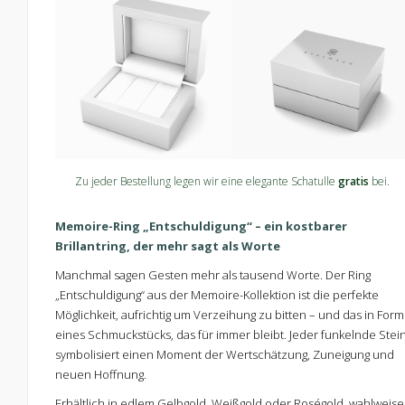
Zu jeder Bestellung legen wir eine elegante Schatulle
gratis
bei.
Memoire-Ring „Entschuldigung“ – ein kostbarer
Brillantring, der mehr sagt als Worte
Manchmal sagen Gesten mehr als tausend Worte. Der Ring
„Entschuldigung“ aus der Memoire-Kollektion ist die perfekte
Möglichkeit, aufrichtig um Verzeihung zu bitten – und das in Form
eines Schmuckstücks, das für immer bleibt. Jeder funkelnde Stei
symbolisiert einen Moment der Wertschätzung, Zuneigung und
neuen Hoffnung.
Erhältlich in edlem Gelbgold, Weißgold oder Roségold, wahlweise