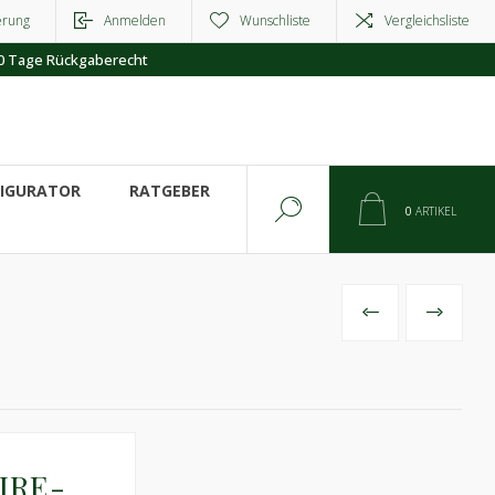
erung
Anmelden
Wunschliste
Vergleichsliste
0 Tage Rückgaberecht
FIGURATOR
RATGEBER
0
ARTIKEL
VORHERIGES
NÄCHSTE
IRE-