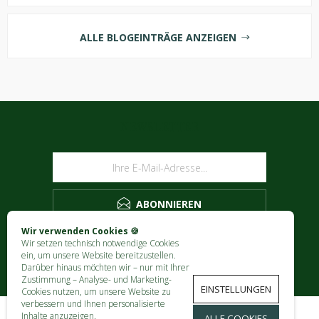
ALLE BLOGEINTRÄGE ANZEIGEN
NEWSLETTER
ABONNIEREN
Wir verwenden Cookies 🍪
Wir setzen technisch notwendige Cookies
ein, um unsere Website bereitzustellen.
Darüber hinaus möchten wir – nur mit Ihrer
Zustimmung – Analyse- und Marketing-
EINSTELLUNGEN
Cookies nutzen, um unsere Website zu
verbessern und Ihnen personalisierte
Inhalte anzuzeigen.
ALLE COOKIES