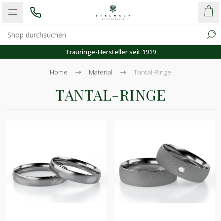
inge-Hersteller seit 1919
K
Home
Material
Tantal-Ringe
TANTAL-RINGE