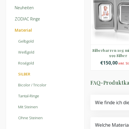
Neuheiten
ZODIAC Ringe
Material
Gelbgold
Silberbarren 10g mi
Weißgold
999 Silber
€150,00
Roségold
inkl. S
SILBER
FAQ-Produktka
Bicolor / Tricolor
Tantal-Ringe
Wie finde ich di
Mit Steinen
Ohne Steinen
Welche Material