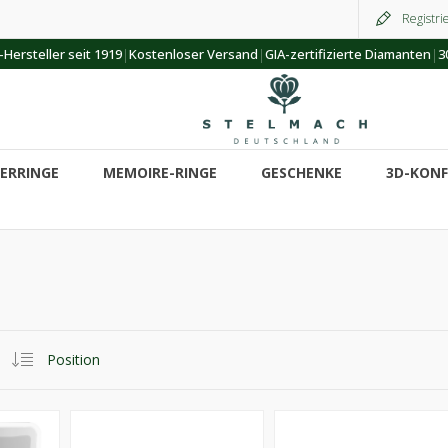
Registri
|
|
|
Hersteller seit 1919
Kostenloser Versand
GIA-zertifizierte Diamanten
3
ERRINGE
MEMOIRE-RINGE
GESCHENKE
3D-KON