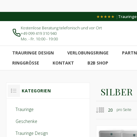
|
★★★★★
Trauringe-
Kostenlose Beratung telefonisch und vor Ort
+49 099 419 310 940
Mo. - Fr. 10:00 - 19:00
TRAURINGE DESIGN
VERLOBUNGSRINGE
PARTN
RINGGRÖSSE
KONTAKT
B2B SHOP
SILBER
KATEGORIEN
Trauringe
pro Seite
Geschenke
Trauringe Design