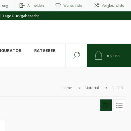
erung
Anmelden
Wunschliste
Vergleichsliste
0 Tage Rückgaberecht
FIGURATOR
RATGEBER
0
ARTIKEL
Home
Material
SILBER