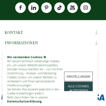
KONTAKT
INFORMATIONEN
KUNDENDIENST
Wir verwenden Cookies 🍪
Wir setzen technisch notwendige Cookies
MEIN KONTO
ein, um unsere Website bereitzustellen.
Darüber hinaus möchten wir – nur mit Ihrer
Zustimmung – Analyse- und Marketing-
EINSTELLUNGEN
Cookies nutzen, um unsere Website zu
verbessern und Ihnen personalisierte
Inhalte anzuzeigen.
ALLE COOKIES
Sie können Ihre Auswahl jederzeit in den
AKZEPTIEREN
Cookie-Einstellungen ändern.
Mehr dazu finden Sie in unserer
Datenschutzerklärung
.