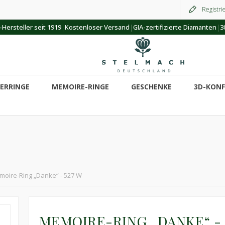
Registri
|
|
|
Hersteller seit 1919
Kostenloser Versand
GIA-zertifizierte Diamanten
3
ERRINGE
MEMOIRE-RINGE
GESCHENKE
3D-KON
oire-Ring „Danke“ - 527 W
MEMOIRE-RING „DANKE“ - 