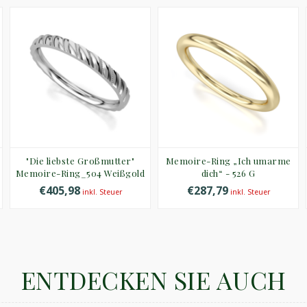
"Die liebste Großmutter"
Memoire-Ring „Ich umarme
Memoire-Ring_504 Weißgold
dich“ - 526 G
€405,98
€287,79
inkl. Steuer
inkl. Steuer
ENTDECKEN SIE AUCH