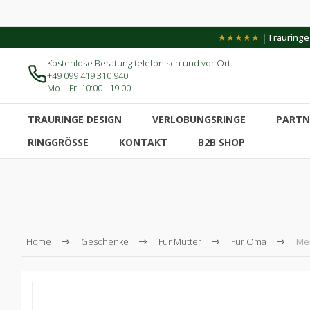
|
★★★★★
Trauringe-
Kostenlose Beratung telefonisch und vor Ort
+49 099 419 310 940
Mo. - Fr. 10:00 - 19:00
TRAURINGE DESIGN
VERLOBUNGSRINGE
PARTN
RINGGRÖSSE
KONTAKT
B2B SHOP
Home
Geschenke
Für Mütter
Für Oma
Mem