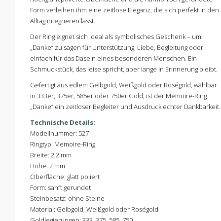
Form verleihen ihm eine zeitlose Eleganz, die sich perfekt in den
Alltag integrieren lässt.
Der Ring eignet sich ideal als symbolisches Geschenk – um
„Danke“ zu sagen für Unterstützung, Liebe, Begleitung oder
einfach für das Dasein eines besonderen Menschen. Ein
Schmuckstück, das leise spricht, aber lange in Erinnerung bleibt.
Gefertigt aus edlem Gelbgold, Weißgold oder Roségold, wählbar
in 333er, 375er, 585er oder 750er Gold, ist der Memoire-Ring
„Danke“ ein zeitloser Begleiter und Ausdruck echter Dankbarkeit.
Technische Details:
Modellnummer: 527
Ringtyp: Memoire-Ring
Breite: 2,2 mm
Höhe: 2 mm
Oberfläche: glatt poliert
Form: sanft gerundet
Steinbesatz: ohne Steine
Material: Gelbgold, Weißgold oder Roségold
Goldlegierungen: 333, 375, 585, 750