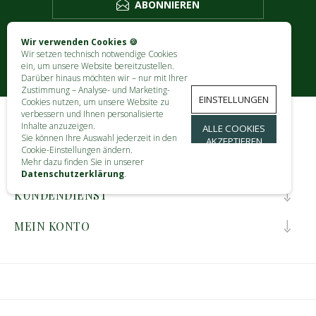
ABONNIEREN
Wir verwenden Cookies 🍪
Wir setzen technisch notwendige Cookies
ein, um unsere Website bereitzustellen.
Darüber hinaus möchten wir – nur mit Ihrer
Zustimmung – Analyse- und Marketing-
EINSTELLUNGEN
Cookies nutzen, um unsere Website zu
verbessern und Ihnen personalisierte
Inhalte anzuzeigen.
ALLE COOKIES
KONTAKT
Sie können Ihre Auswahl jederzeit in den
AKZEPTIEREN
Cookie-Einstellungen ändern.
Mehr dazu finden Sie in unserer
INFORMATIONEN
Datenschutzerklärung
.
KUNDENDIENST
MEIN KONTO