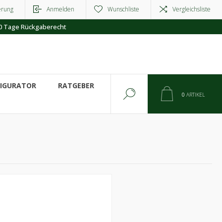
erung
Anmelden
Wunschliste
Vergleichsliste
0 Tage Rückgaberecht
FIGURATOR
RATGEBER
0
ARTIKEL