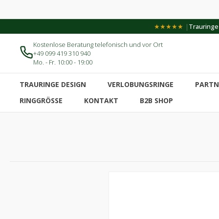
|
★★★★★
Trauringe-
Kostenlose Beratung telefonisch und vor Ort
+49 099 419 310 940
Mo. - Fr. 10:00 - 19:00
TRAURINGE DESIGN
VERLOBUNGSRINGE
PARTN
RINGGRÖSSE
KONTAKT
B2B SHOP