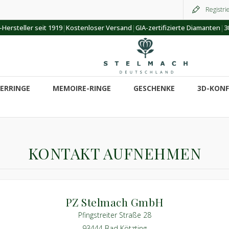
Registri
|
|
|
Hersteller seit 1919
Kostenloser Versand
GIA-zertifizierte Diamanten
3
ERRINGE
MEMOIRE-RINGE
GESCHENKE
3D-KON
KONTAKT AUFNEHMEN
PZ Stelmach GmbH
Pfingstreiter Straße 28
93444 Bad Kötzting