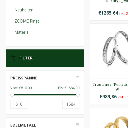
Trauringe_29
Neuheiten
€1265,64
inkl. 
ZODIAC Ringe
Material
FILTER
PREISSPANNE
Trauringe "Puristis
Von:
€810,00
Bis:
€1584,00
W
€989,86
inkl. S
810
1584
EDELMETALL