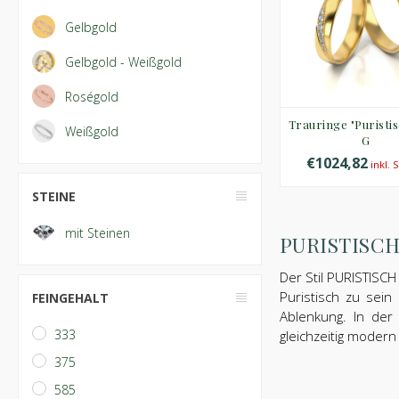
Gelbgold
Gelbgold - Weißgold
Roségold
Trauringe "Puristis
Weißgold
G
€1024,82
inkl. 
STEINE
mit Steinen
PURISTISCH –
Der Stil PURISTISCH
Puristisch zu sein
FEINGEHALT
Ablenkung. In der
333
gleichzeitig modern 
375
585