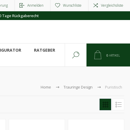
erung
Anmelden
Wunschliste
Vergleichsliste
0 Tage Rückgaberecht
FIGURATOR
RATGEBER
0
ARTIKEL
Home
Trauringe Design
Puristisch