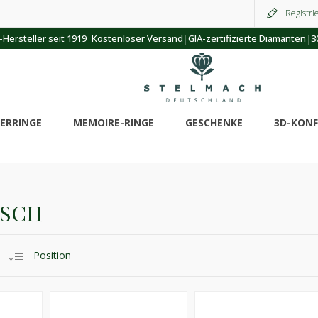
Registri
|
|
|
Hersteller seit 1919
Kostenloser Versand
GIA-zertifizierte Diamanten
3
ERRINGE
MEMOIRE-RINGE
GESCHENKE
3D-KON
ISCH