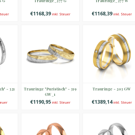
6 G
Trauringe_277 G
Trauringe_277 W
€1168,39
€1168,39
Steuer
inkl. Steuer
inkl. Steuer
ch" - 321
Trauringe "Puristisch" - 319
Trauringe - 203 GW
GW_1
€1190,95
€1389,14
teuer
inkl. Steuer
inkl. Steuer