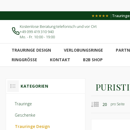
|
★★★★★
Trauringe-
Kostenlose Beratung telefonisch und vor Ort
+49 099 419 310 940
Mo. - Fr. 10:00 - 19:00
TRAURINGE DESIGN
VERLOBUNGSRINGE
PARTN
RINGGRÖSSE
KONTAKT
B2B SHOP
PURIST
KATEGORIEN
Trauringe
pro Seite
Geschenke
Trauringe Design