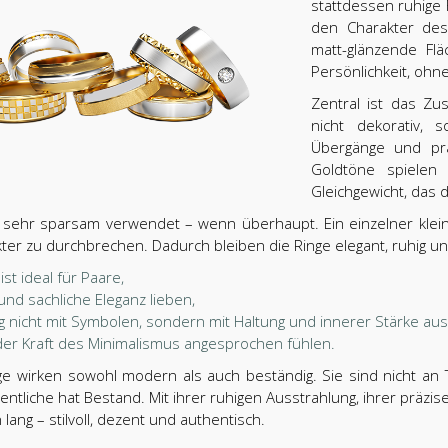
stattdessen ruhige 
den Charakter des 
matt-glänzende Fl
Persönlichkeit, ohne
Zentral ist das Z
nicht dekorativ, 
Übergänge und prä
Goldtöne spielen 
Gleichgewicht, das 
sehr sparsam verwendet – wenn überhaupt. Ein einzelner kleiner
ter zu durchbrechen. Dadurch bleiben die Ringe elegant, ruhig un
ist ideal für Paare,
und sachliche Eleganz lieben,
ng nicht mit Symbolen, sondern mit Haltung und innerer Stärke a
 der Kraft des Minimalismus angesprochen fühlen.
nge wirken sowohl modern als auch beständig. Sie sind nicht an
ntliche hat Bestand. Mit ihrer ruhigen Ausstrahlung, ihrer präz
lang – stilvoll, dezent und authentisch.