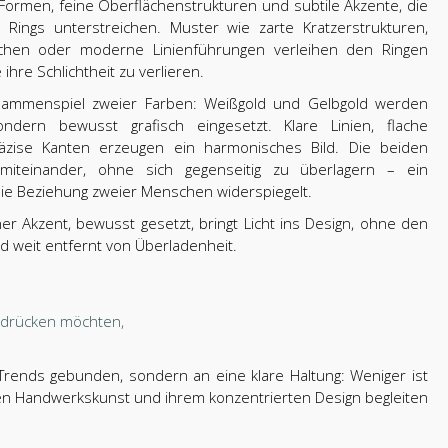
Formen, feine Oberflächenstrukturen und subtile Akzente, die
Rings unterstreichen. Muster wie zarte Kratzerstrukturen,
ächen oder moderne Linienführungen verleihen den Ringen
 ihre Schlichtheit zu verlieren.
usammenspiel zweier Farben: Weißgold und Gelbgold werden
sondern bewusst grafisch eingesetzt. Klare Linien, flache
zise Kanten erzeugen ein harmonisches Bild. Die beiden
miteinander, ohne sich gegenseitig zu überlagern – ein
die Beziehung zweier Menschen widerspiegelt.
 Akzent, bewusst gesetzt, bringt Licht ins Design, ohne den
d weit entfernt von Überladenheit.
usdrücken möchten,
 Trends gebunden, sondern an eine klare Haltung: Weniger ist
isen Handwerkskunst und ihrem konzentrierten Design begleiten