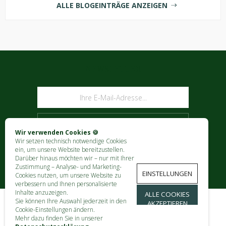
ALLE BLOGEINTRÄGE ANZEIGEN
NEWSLETTER
ABONNIEREN
Wir verwenden Cookies 🍪
Wir setzen technisch notwendige Cookies
ein, um unsere Website bereitzustellen.
Darüber hinaus möchten wir – nur mit Ihrer
Zustimmung – Analyse- und Marketing-
EINSTELLUNGEN
Cookies nutzen, um unsere Website zu
verbessern und Ihnen personalisierte
Inhalte anzuzeigen.
ALLE COOKIES
Sie können Ihre Auswahl jederzeit in den
AKZEPTIEREN
Cookie-Einstellungen ändern.
KONTAKT
Mehr dazu finden Sie in unserer