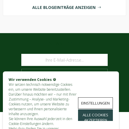
ALLE BLOGEINTRÄGE ANZEIGEN
NEWSLETTER
ABONNIEREN
Wir verwenden Cookies 🍪
Wir setzen technisch notwendige Cookies
ein, um unsere Website bereitzustellen.
Darüber hinaus möchten wir – nur mit Ihrer
Zustimmung – Analyse- und Marketing-
EINSTELLUNGEN
Cookies nutzen, um unsere Website zu
verbessern und Ihnen personalisierte
Inhalte anzuzeigen.
ALLE COOKIES
Sie können Ihre Auswahl jederzeit in den
AKZEPTIEREN
Cookie-Einstellungen ändern.
KONTAKT
Mehr dazu finden Sie in unserer