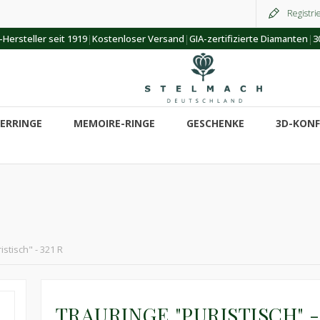
Registri
|
|
|
Hersteller seit 1919
Kostenloser Versand
GIA-zertifizierte Diamanten
3
ERRINGE
MEMOIRE-RINGE
GESCHENKE
3D-KON
stisch" - 321 R
TRAURINGE "PURISTISCH" - 