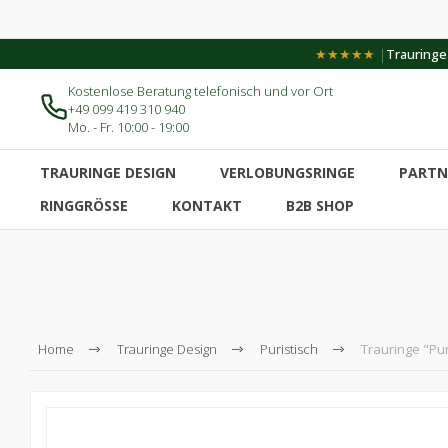
|
★★★★★
Trauringe-
Kostenlose Beratung telefonisch und vor Ort
+49 099 419 310 940
Mo. - Fr. 10:00 - 19:00
TRAURINGE DESIGN
VERLOBUNGSRINGE
PARTN
RINGGRÖSSE
KONTAKT
B2B SHOP
Home
Trauringe Design
Puristisch
Trauringe "Puri