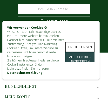
ABONNIEREN
Wir verwenden Cookies 🍪
Wir setzen technisch notwendige Cookies
ein, um unsere Website bereitzustellen.
Darüber hinaus möchten wir – nur mit Ihrer
Zustimmung – Analyse- und Marketing-
EINSTELLUNGEN
Cookies nutzen, um unsere Website zu
verbessern und Ihnen personalisierte
Inhalte anzuzeigen.
ALLE COOKIES
Sie können Ihre Auswahl jederzeit in den
AKZEPTIEREN
Cookie-Einstellungen ändern.
KONTAKT
Mehr dazu finden Sie in unserer
Datenschutzerklärung
.
INFORMATIONEN
KUNDENDIENST
MEIN KONTO