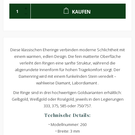
KAUFEN
Diese klassischen Eheringe verbinden moderne Schlichtheit mit
einem warmen, edlen Design. Die fein mattierte Oberfläche
verleiht den Ringen eine sanfte Struktur, während die
abgerundete Innenform für hohen Tragekomfort sorgt. Der
Damenring wird mit einem funkelnden Stein veredelt –
wahlweise Diamant, Labordiamant .
Die Ringe sind in drei hochwertigen Goldvarianten erhältlich:
Gelbgold, Weißgold oder Roségold, jeweils in den Legierungen
333, 375, 585 oder 750/757.
Technische Details:
• Modellnummer: 260
• Breite: 3 mm