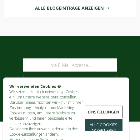
ALLE BLOGEINTRÄGE ANZEIGEN
NEWSLETTER
ABONNIEREN
Wir verwenden Cookies 🍪
Wir setzen technisch notwendige Cookies
ein, um unsere Website bereitzustellen.
Darüber hinaus möchten wir – nur mit Ihrer
Zustimmung – Analyse- und Marketing-
EINSTELLUNGEN
Cookies nutzen, um unsere Website zu
verbessern und Ihnen personalisierte
Inhalte anzuzeigen.
ALLE COOKIES
Sie können Ihre Auswahl jederzeit in den
AKZEPTIEREN
Cookie-Einstellungen ändern.
KONTAKT
Mehr dazu finden Sie in unserer