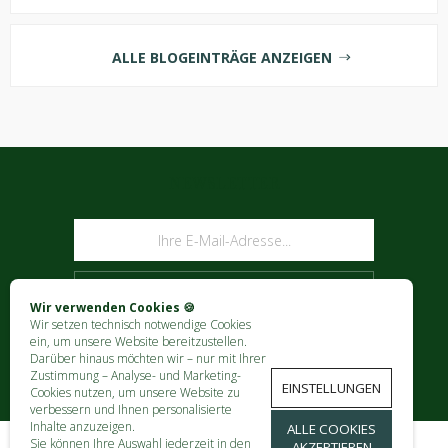
ALLE BLOGEINTRÄGE ANZEIGEN
NEWSLETTER
ABONNIEREN
Wir verwenden Cookies 🍪
Wir setzen technisch notwendige Cookies
ein, um unsere Website bereitzustellen.
Darüber hinaus möchten wir – nur mit Ihrer
Zustimmung – Analyse- und Marketing-
EINSTELLUNGEN
Cookies nutzen, um unsere Website zu
verbessern und Ihnen personalisierte
Inhalte anzuzeigen.
ALLE COOKIES
Sie können Ihre Auswahl jederzeit in den
AKZEPTIEREN