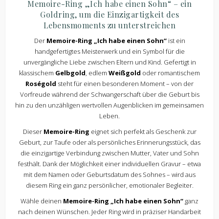
Memoire-Ring „Ich habe einen Sohn“ – ein
Goldring, um die Einzigartigkeit des
Lebensmoments zu unterstreichen
Der
Memoire-Ring „Ich habe einen Sohn“
ist ein
handgefertigtes Meisterwerk und ein Symbol für die
unvergängliche Liebe zwischen Eltern und Kind. Gefertigt in
klassischem
Gelbgold
, edlem
Weißgold
oder romantischem
Roségold
steht für einen besonderen Moment – von der
Vorfreude während der Schwangerschaft über die Geburt bis
hin zu den unzähligen wertvollen Augenblicken im gemeinsamen
Leben.
Dieser
Memoire-Ring
eignet sich perfekt als Geschenk zur
Geburt, zur Taufe oder als persönliches Erinnerungsstück, das
die einzigartige Verbindung zwischen Mutter, Vater und Sohn
festhält. Dank der Möglichkeit einer individuellen Gravur – etwa
mit dem Namen oder Geburtsdatum des Sohnes – wird aus
diesem Ring ein ganz persönlicher, emotionaler Begleiter.
Wähle deinen
Memoire-Ring „Ich habe einen Sohn“
ganz
nach deinen Wünschen. Jeder Ring wird in präziser Handarbeit