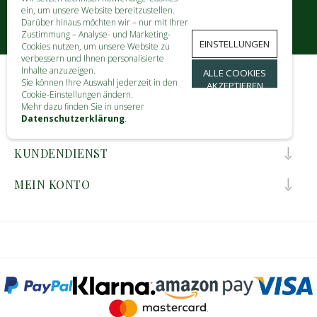
ein, um unsere Website bereitzustellen.
Darüber hinaus möchten wir – nur mit Ihrer
Zustimmung – Analyse- und Marketing-
EINSTELLUNGEN
Cookies nutzen, um unsere Website zu
verbessern und Ihnen personalisierte
Inhalte anzuzeigen.
ALLE COOKIES
Sie können Ihre Auswahl jederzeit in den
AKZEPTIEREN
KONTAKT
Cookie-Einstellungen ändern.
Mehr dazu finden Sie in unserer
Datenschutzerklärung
.
INFORMATIONEN
KUNDENDIENST
MEIN KONTO