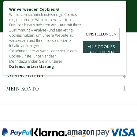
Wir verwenden Cookies 🍪
Wir setzen technisch notwendige Cookies
ein, um unsere Website bereitzustellen.
Darüber hinaus möchten wir – nur mit Ihrer
Zustimmung – Analyse- und Marketing-
EINSTELLUNGEN
Cookies nutzen, um unsere Website zu
verbessern und Ihnen personalisierte
Inhalte anzuzeigen.
ALLE COOKIES
KONTAKT
Sie können Ihre Auswahl jederzeit in den
AKZEPTIEREN
Cookie-Einstellungen ändern.
INFORMATIONEN
Mehr dazu finden Sie in unserer
Datenschutzerklärung
.
KUNDENDIENST
MEIN KONTO