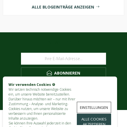
ALLE BLOGEINTRÄGE ANZEIGEN
NEWSLETTER
ABONNIEREN
Wir verwenden Cookies 🍪
Wir setzen technisch notwendige Cookies
ein, um unsere Website bereitzustellen.
Darüber hinaus möchten wir – nur mit Ihrer
Zustimmung – Analyse- und Marketing-
EINSTELLUNGEN
Cookies nutzen, um unsere Website zu
verbessern und Ihnen personalisierte
Inhalte anzuzeigen.
ALLE COOKIES
Sie können Ihre Auswahl jederzeit in den
KONTAKT
AKZEPTIEREN