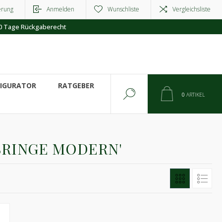
erung
Anmelden
Wunschliste
Vergleichsliste
0 Tage Rückgaberecht
FIGURATOR
RATGEBER
0
ARTIKEL
SRINGE MODERN'