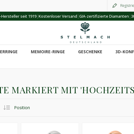
Registri
|
|
|
Hersteller seit 1919
Kostenloser Versand
GIA-zertifizierte Diamanten
3
ERRINGE
MEMOIRE-RINGE
GESCHENKE
3D-KON
E MARKIERT MIT 'HOCHZEIT