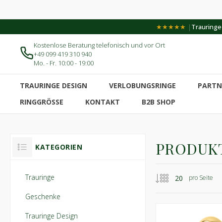
|
★★★★★
Trauringe-
Kostenlose Beratung telefonisch und vor Ort
+49 099 419 310 940
Mo. - Fr. 10:00 - 19:00
TRAURINGE DESIGN
VERLOBUNGSRINGE
PARTN
RINGGRÖSSE
KONTAKT
B2B SHOP
PRODUKT
KATEGORIEN
Trauringe
pro Seite
Geschenke
Trauringe Design