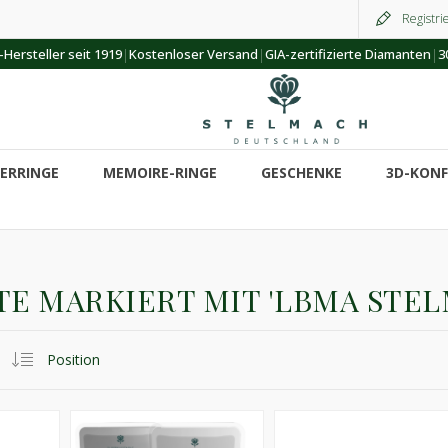
Registri
|
|
|
Hersteller seit 1919
Kostenloser Versand
GIA-zertifizierte Diamanten
3
ERRINGE
MEMOIRE-RINGE
GESCHENKE
3D-KON
E MARKIERT MIT 'LBMA STE