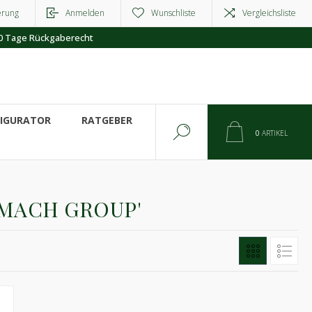
erung
Anmelden
Wunschliste
Vergleichsliste
0 Tage Rückgaberecht
FIGURATOR
RATGEBER
0
ARTIKEL
LMACH GROUP'