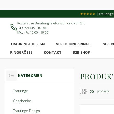
|
★★★★★
Trauringe-
Kostenlose Beratung telefonisch und vor Ort
+49 099 419 310 940
Mo. - Fr. 10:00 - 19:00
TRAURINGE DESIGN
VERLOBUNGSRINGE
PARTN
RINGGRÖSSE
KONTAKT
B2B SHOP
PRODUKT
KATEGORIEN
Trauringe
pro Seite
Geschenke
Trauringe Design