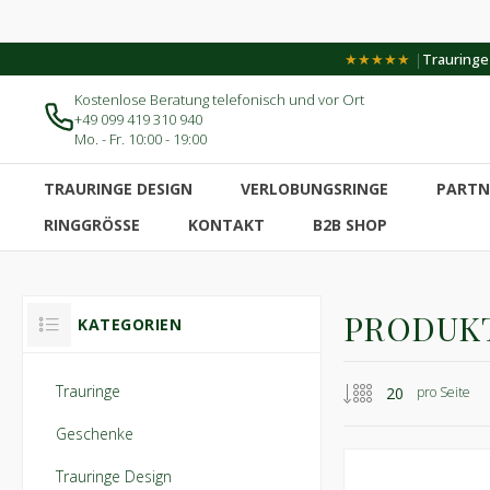
|
★★★★★
Trauringe-
Kostenlose Beratung telefonisch und vor Ort
+49 099 419 310 940
Mo. - Fr. 10:00 - 19:00
TRAURINGE DESIGN
VERLOBUNGSRINGE
PARTN
RINGGRÖSSE
KONTAKT
B2B SHOP
PRODUKT
KATEGORIEN
Trauringe
pro Seite
Geschenke
Trauringe Design