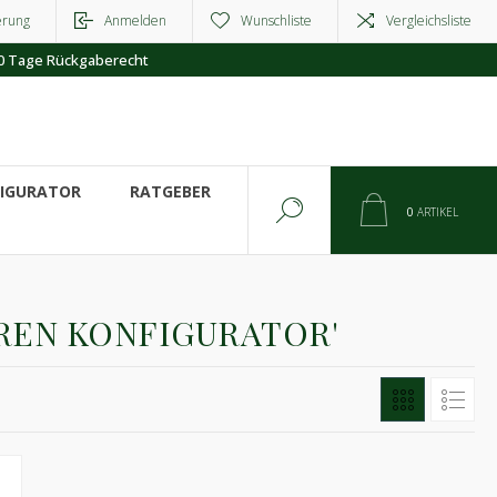
erung
Anmelden
Wunschliste
Vergleichsliste
0 Tage Rückgaberecht
FIGURATOR
RATGEBER
0
ARTIKEL
REN KONFIGURATOR'