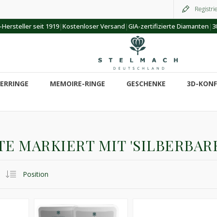
Registri
|
|
|
Hersteller seit 1919
Kostenloser Versand
GIA-zertifizierte Diamanten
3
ERRINGE
MEMOIRE-RINGE
GESCHENKE
3D-KON
E MARKIERT MIT 'SILBERBAR