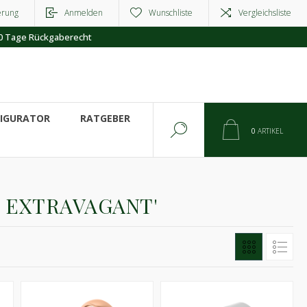
erung
Anmelden
Wunschliste
Vergleichsliste
0 Tage Rückgaberecht
FIGURATOR
RATGEBER
0
ARTIKEL
 EXTRAVAGANT'