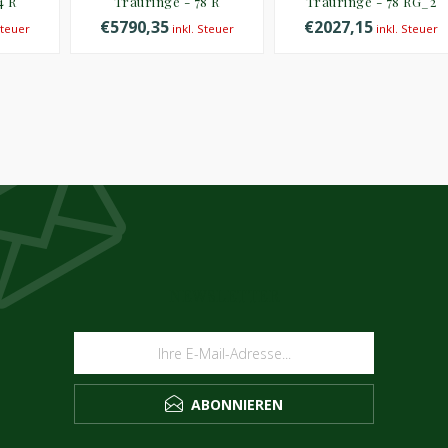
4 R
Trauringe - 78 R
Trauringe - 78 RG_2
€5790,35
€2027,15
Steuer
inkl. Steuer
inkl. Steuer
NEWSLETTER
ABONNIEREN