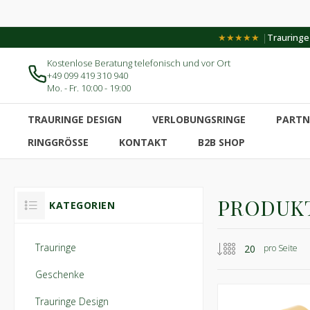
|
★★★★★
Trauringe-
Kostenlose Beratung telefonisch und vor Ort
+49 099 419 310 940
Mo. - Fr. 10:00 - 19:00
TRAURINGE DESIGN
VERLOBUNGSRINGE
PARTN
RINGGRÖSSE
KONTAKT
B2B SHOP
PRODUKT
KATEGORIEN
Trauringe
pro Seite
Geschenke
Trauringe Design