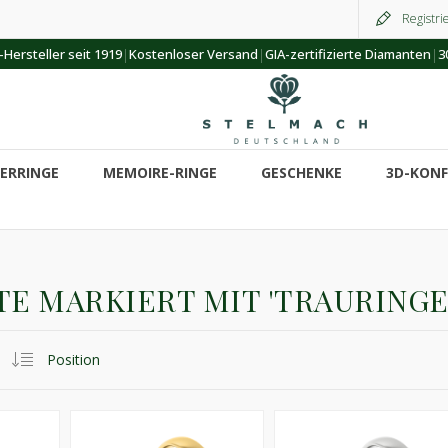
Registri
|
|
|
Hersteller seit 1919
Kostenloser Versand
GIA-zertifizierte Diamanten
3
ERRINGE
MEMOIRE-RINGE
GESCHENKE
3D-KON
E MARKIERT MIT 'TRAURINGE