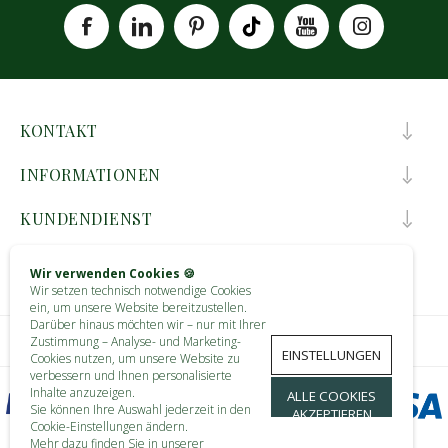
KONTAKT
INFORMATIONEN
KUNDENDIENST
MEIN KONTO
Wir verwenden Cookies 🍪
Wir setzen technisch notwendige Cookies
ein, um unsere Website bereitzustellen.
Darüber hinaus möchten wir – nur mit Ihrer
Zustimmung – Analyse- und Marketing-
EINSTELLUNGEN
Cookies nutzen, um unsere Website zu
verbessern und Ihnen personalisierte
Inhalte anzuzeigen.
ALLE COOKIES
Sie können Ihre Auswahl jederzeit in den
AKZEPTIEREN
Cookie-Einstellungen ändern.
Mehr dazu finden Sie in unserer