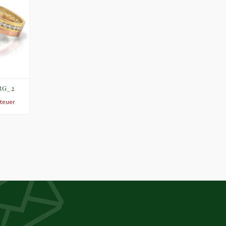
 RG_2
Steuer