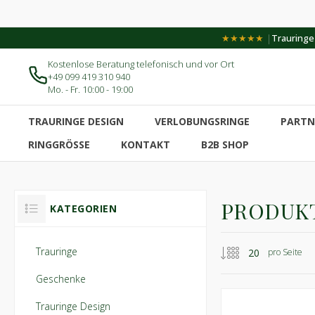
|
★★★★★
Trauringe-
Kostenlose Beratung telefonisch und vor Ort
+49 099 419 310 940
Mo. - Fr. 10:00 - 19:00
TRAURINGE DESIGN
VERLOBUNGSRINGE
PARTN
RINGGRÖSSE
KONTAKT
B2B SHOP
PRODUKT
KATEGORIEN
Trauringe
pro Seite
Geschenke
Trauringe Design