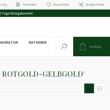
erung
Anmelden
Wunschliste
Vergleichsliste
0 Tage Rückgaberecht
FIGURATOR
RATGEBER
0
ARTIKEL
E ROTGOLD-GELBGOLD'