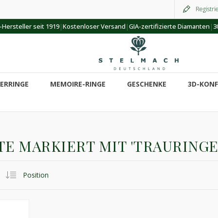
Registri
|
|
|
Hersteller seit 1919
Kostenloser Versand
GIA-zertifizierte Diamanten
3
ERRINGE
MEMOIRE-RINGE
GESCHENKE
3D-KON
E MARKIERT MIT 'TRAURING