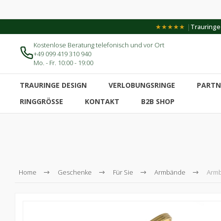
|
★★★★★
Trauringe-
Kostenlose Beratung telefonisch und vor Ort
+49 099 419 310 940
Mo. - Fr. 10:00 - 19:00
TRAURINGE DESIGN
VERLOBUNGSRINGE
PARTN
RINGGRÖSSE
KONTAKT
B2B SHOP
Home
Geschenke
Für Sie
Armbände
Arm