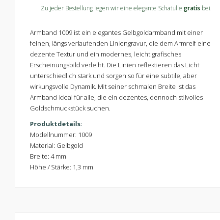
Zu jeder Bestellung legen wir eine elegante Schatulle
gratis
bei.
Armband 1009 ist ein elegantes Gelbgoldarmband mit einer
feinen, längs verlaufenden Liniengravur, die dem Armreif eine
dezente Textur und ein modernes, leicht grafisches
Erscheinungsbild verleiht. Die Linien reflektieren das Licht
unterschiedlich stark und sorgen so für eine subtile, aber
wirkungsvolle Dynamik. Mit seiner schmalen Breite ist das
Armband ideal für alle, die ein dezentes, dennoch stilvolles
Goldschmuckstück suchen.
Produktdetails:
Modellnummer: 1009
Material: Gelbgold
Breite: 4 mm
Höhe / Stärke: 1,3 mm