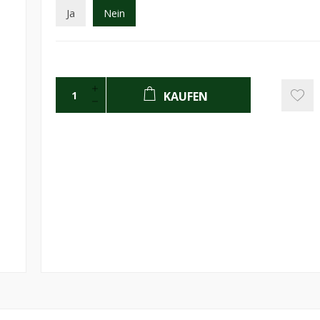
Ja
Nein
KAUFEN