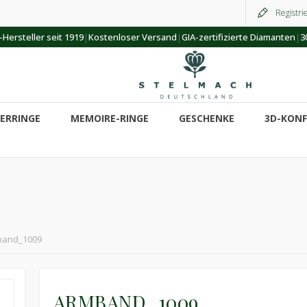
Registri
|
|
|
Hersteller seit 1919
Kostenloser Versand
GIA-zertifizierte Diamanten
3
ERRINGE
MEMOIRE-RINGE
GESCHENKE
3D-KON
band_1009
ARMBAND_1009