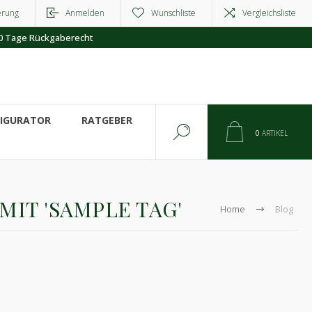
erung
Anmelden
Wunschliste
Vergleichsliste
0 Tage Rückgaberecht
FIGURATOR
RATGEBER
0
ARTIKEL
MIT 'SAMPLE TAG'
Home
Blog