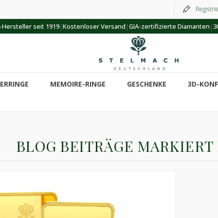
Registri
|
|
|
Hersteller seit 1919
Kostenloser Versand
GIA-zertifizierte Diamanten
3
ERRINGE
MEMOIRE-RINGE
GESCHENKE
3D-KON
BLOG BEITRÄGE MARKIERT 