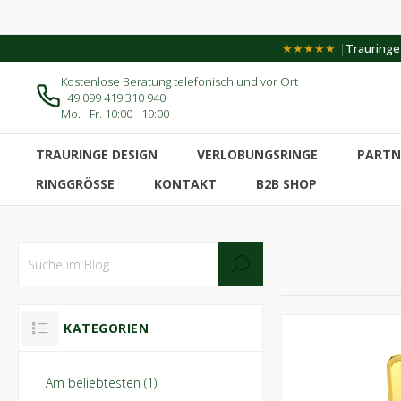
|
★★★★★
Trauringe-
Kostenlose Beratung telefonisch und vor Ort
+49 099 419 310 940
Mo. - Fr. 10:00 - 19:00
TRAURINGE DESIGN
VERLOBUNGSRINGE
PARTN
RINGGRÖSSE
KONTAKT
B2B SHOP
KATEGORIEN
Am beliebtesten (1)