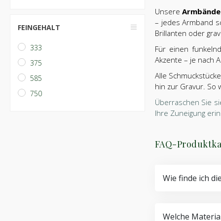
Unsere
Armbände
– jedes Armband sc
FEINGEHALT
Brillanten oder gra
333
Für einen funkeln
Akzente – je nach An
375
Alle Schmuckstücke 
585
hin zur Gravur. So
750
Überraschen Sie si
Ihre Zuneigung erin
FAQ-Produktka
Wie finde ich di
Welche Material