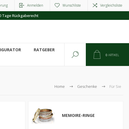
erung
Anmelden
Wunschliste
Vergleichsliste
0 Tage Rückgaberecht
FIGURATOR
RATGEBER
0
ARTIKEL
Home
Geschenke
Für Sie
MEMOIRE-RINGE