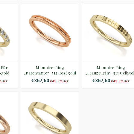
"Für
Memoire-Ring
Memoire-Ring
bgold
„Patentante“_512 Roségold
„Trauzeugin“_513 Gelbgo
€367,60
€367,60
teuer
inkl. Steuer
inkl. Steuer