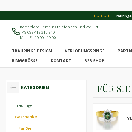
|
★★★★★
Trauringe-
Kostenlose Beratung telefonisch und vor Ort
+49 099 419 310 940
Mo. - Fr. 10:00 - 19:00
TRAURINGE DESIGN
VERLOBUNGSRINGE
PARTN
RINGGRÖSSE
KONTAKT
B2B SHOP
FÜR SIE
KATEGORIEN
Trauringe
Geschenke
V
Für Sie