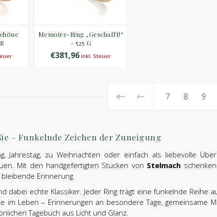
Schöne
Memoire-Ring „Geschafft!“
 R
- 525 G
€381,96
teuer
inkl. Steuer
7
8
9
Sie – Funkelnde Zeichen der Zuneigung
, Jahrestag, zu Weihnachten oder einfach als liebevolle Übe
uen. Mit den handgefertigten Stücken von
Stelmach
schenken S
bleibende Erinnerung.
nd dabei echte Klassiker. Jeder Ring trägt eine funkelnde Reihe
 im Leben – Erinnerungen an besondere Tage, gemeinsame Meile
önlichen Tagebuch aus Licht und Glanz.