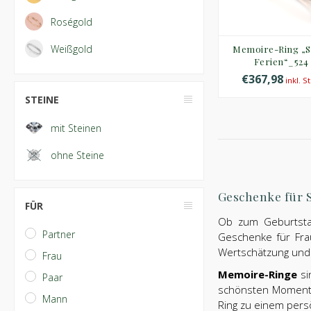
Roségold
Weißgold
Memoire-Ring „
Ferien“_524
€367,98
inkl. S
STEINE
mit Steinen
ohne Steine
Geschenke für 
FÜR
Ob zum Geburtstag
Partner
Geschenke für Fra
Wertschätzung und 
Frau
Memoire-Ringe
si
Paar
schönsten Momente
Mann
Ring zu einem pers