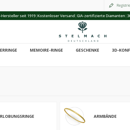
Registri
|
|
|
Hersteller seit 1919
Kostenloser Versand
GIA-zertifizierte Diamanten
3
ERRINGE
MEMOIRE-RINGE
GESCHENKE
3D-KON
ERLOBUNGSRINGE
ARMBÄNDE