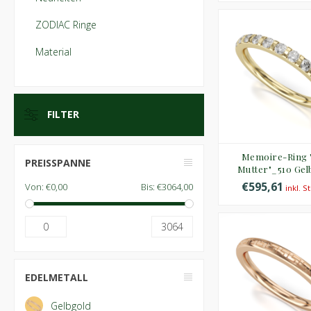
ZODIAC Ringe
Material
FILTER
Memoire-Ring 
PREISSPANNE
Mutter"_510 Gel
€595,61
Von:
€0,00
Bis:
€3064,00
inkl. S
0
3064
EDELMETALL
Gelbgold