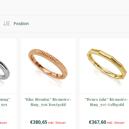
hnung"
"Blue Monday" Memoire-
"Neues Jahr" Memoire-
_505
Ring_506 Roségold
Ring_507 Gelbgold
€380,65
€367,60
teuer
inkl. Steuer
inkl. Steuer