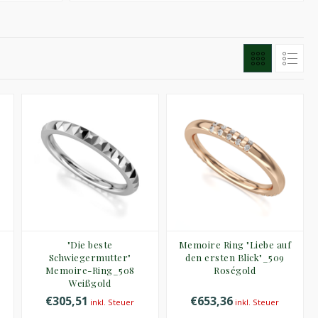
"Die beste
Memoire Ring "Liebe auf
Schwiegermutter"
den ersten Blick"_509
Memoire-Ring_508
Roségold
Weißgold
€305,51
€653,36
inkl. Steuer
inkl. Steuer