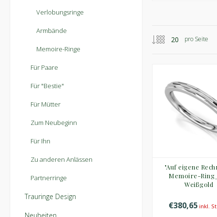
Verlobungsringe
Armbände
pro Seite
Memoire-Ringe
Für Paare
Für "Bestie"
Für Mütter
Zum Neubeginn
Für Ihn
Zu anderen Anlässen
"Auf eigene Rec
Memoire-Ring
Partnerringe
Weißgold
Trauringe Design
€380,65
inkl. S
Neuheiten