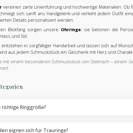
r
vereinen zarte Linienführung und hochwertige Materialien. Ob fil
hmiegt sich sanft ans Handgelenk und verleiht jedem Outfit ein
vierten Details personalisiert werden.
den Blickfang sorgen unsere
Ohrringe
: sie betonen die Persö
lass und Stil.
entstehen in sorgfältiger Handarbeit und lassen sich auf Wunsch
 wird aus jedem Schmuckstück ein Geschenk mit Herz und Charakte
e mit einem besonderen Schmuckstück von Stelmach – einem Ges
nert.
tegorien
e richtige Ringgröße?
ien eignen sich für Trauringe?