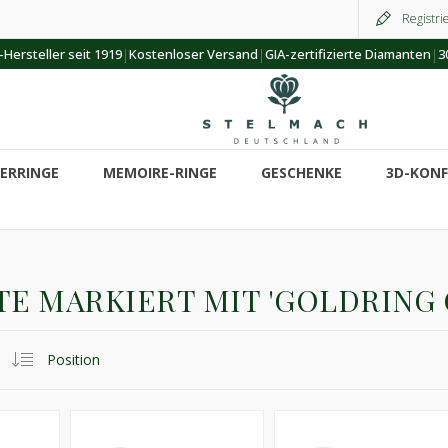
Registri
|
|
|
Hersteller seit 1919
Kostenloser Versand
GIA-zertifizierte Diamanten
3
ERRINGE
MEMOIRE-RINGE
GESCHENKE
3D-KON
E MARKIERT MIT 'GOLDRING 