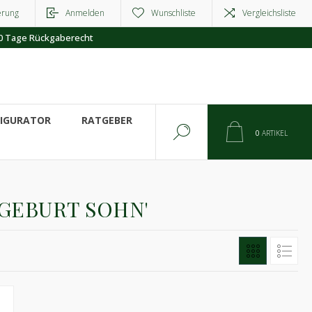
erung
Anmelden
Wunschliste
Vergleichsliste
0 Tage Rückgaberecht
FIGURATOR
RATGEBER
0
ARTIKEL
GEBURT SOHN'