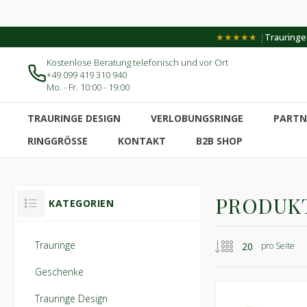
|
★★★★★
Trauringe-
Kostenlose Beratung telefonisch und vor Ort
+49 099 419 310 940
Mo. - Fr. 10:00 - 19:00
TRAURINGE DESIGN
VERLOBUNGSRINGE
PARTN
RINGGRÖSSE
KONTAKT
B2B SHOP
PRODUKT
KATEGORIEN
Trauringe
pro Seite
Geschenke
Trauringe Design