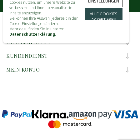
EINSTELLUNGEN
Cookies nutzen, um unsere Website zu
verbessern und Ihnen personalisierte
Inhalte anzuzeigen.
ALLE COOKIES
Sie können Ihre Auswahl jederzeit in den
AKZEPTIEREN
Cookie-Einstellungen ändern.
KONTAKT
Mehr dazu finden Sie in unserer
Datenschutzerklärung
.
INFORMATIONEN
KUNDENDIENST
MEIN KONTO