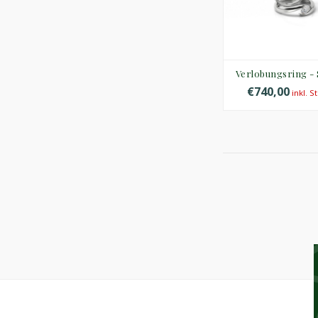
Verlobungsring -
€740,00
inkl. S