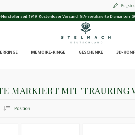
Registri
|
|
|
Hersteller seit 1919
Kostenloser Versand
GIA-zertifizierte Diamanten
3
ERRINGE
MEMOIRE-RINGE
GESCHENKE
3D-KON
E MARKIERT MIT 'TRAURING 