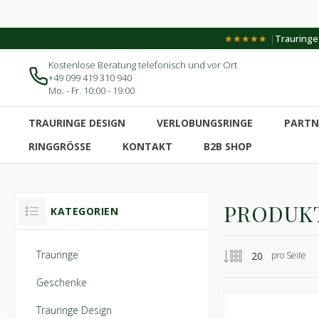
|
★★★★★
Trauringe-
Kostenlose Beratung telefonisch und vor Ort
+49 099 419 310 940
Mo. - Fr. 10:00 - 19:00
TRAURINGE DESIGN
VERLOBUNGSRINGE
PARTN
RINGGRÖSSE
KONTAKT
B2B SHOP
PRODUKT
KATEGORIEN
Trauringe
pro Seite
Geschenke
Trauringe Design