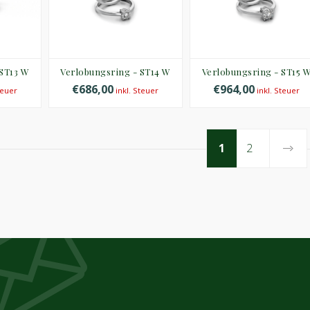
 ST13 W
Verlobungsring - ST14 W
Verlobungsring - ST15 
€686,00
€964,00
teuer
inkl. Steuer
inkl. Steuer
1
2