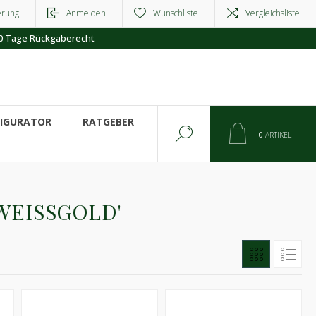
erung
Anmelden
Wunschliste
Vergleichsliste
0 Tage Rückgaberecht
FIGURATOR
RATGEBER
0
ARTIKEL
WEISSGOLD'