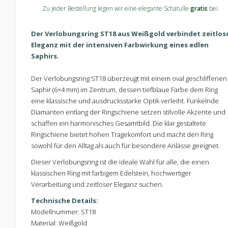
Zu jeder Bestellung legen wir eine elegante Schatulle
gratis
bei.
Der Verlobungsring ST18 aus Weißgold verbindet zeitlos
Eleganz mit der intensiven Farbwirkung eines edlen
Saphirs.
Der Verlobungsring ST18 überzeugt mit einem oval geschliffenen
Saphir (6×4 mm) im Zentrum, dessen tiefblaue Farbe dem Ring
eine klassische und ausdrucksstarke Optik verleiht. Funkelnde
Diamanten entlang der Ringschiene setzen stilvolle Akzente und
schaffen ein harmonisches Gesamtbild. Die klar gestaltete
Ringschiene bietet hohen Tragekomfort und macht den Ring
sowohl für den Alltag als auch für besondere Anlässe geeignet.
Dieser Verlobungsring ist die ideale Wahl für alle, die einen
klassischen Ring mit farbigem Edelstein, hochwertiger
Verarbeitung und zeitloser Eleganz suchen.
Technische Details:
Modellnummer: ST18
Material: Weißgold