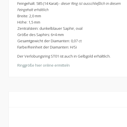
Feingehalt: 585 (14 Karat) -
dieser Ring ist ausschließlich in diesem
Feingehalt erhältlich
Breite: 2,0 mm
Höhe: 1,5 mm
Zentralstein: dunkelblauer Saphir, oval
Größe des Saphirs: 6×4 mm
Gesamtgewicht der Diamanten: 0,07 ct
Farbe/Reinheit der Diamanten: H/Si
Der Verlobungsring ST01 ist auch in Gelbgold erhältlich.
Ringgröße hier online ermitteln
Kontaktiere uns