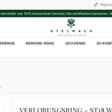
Registri
|
|
|
Hersteller seit 1919
Kostenloser Versand
GIA-zertifizierte Diamanten
3
ERRINGE
MEMOIRE-RINGE
GESCHENKE
3D-KON
W
VERLOBUNGSRING - ST18 