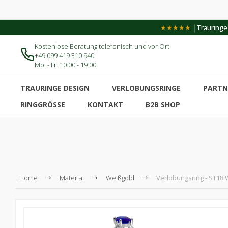
|
★★★★★
Trauringe-
Kostenlose Beratung telefonisch und vor Ort
+49 099 419 310 940
Mo. - Fr. 10:00 - 19:00
TRAURINGE DESIGN
VERLOBUNGSRINGE
PARTN
RINGGRÖSSE
KONTAKT
B2B SHOP
Home
Material
Weißgold
Verlobungsring - ST18 