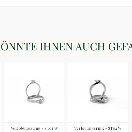
KÖNNTE IHNEN AUCH GEF
Verlobungsring - ST01 W
Verlobungsring - ST02 W