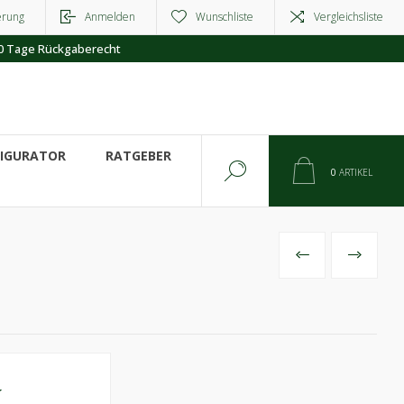
erung
Anmelden
Wunschliste
Vergleichsliste
0 Tage Rückgaberecht
FIGURATOR
RATGEBER
0
ARTIKEL
VORHERIGES
NÄCHSTE
W