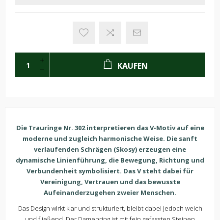
KAUFEN
Die Trauringe Nr. 302 interpretieren das V-Motiv auf eine
moderne und zugleich harmonische Weise. Die sanft
verlaufenden Schrägen (Skosy) erzeugen eine
dynamische Linienführung, die Bewegung, Richtung und
Verbundenheit symbolisiert. Das V steht dabei für
Vereinigung, Vertrauen und das bewusste
Aufeinanderzugehen zweier Menschen.
Das Design wirkt klar und strukturiert, bleibt dabei jedoch weich
und fließend. Der Damenring ist mit fein gefassten Steinen