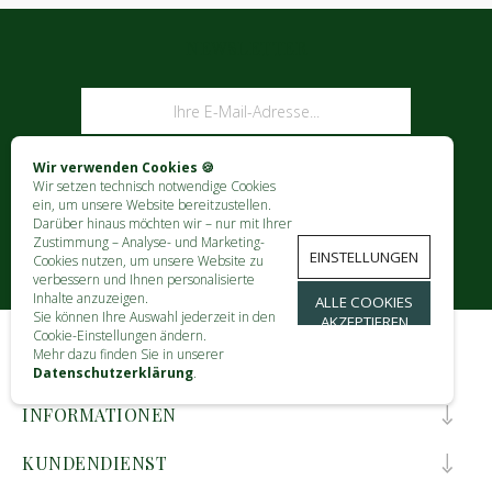
NEWSLETTER
ABONNIEREN
Wir verwenden Cookies 🍪
Wir setzen technisch notwendige Cookies
ein, um unsere Website bereitzustellen.
Darüber hinaus möchten wir – nur mit Ihrer
Zustimmung – Analyse- und Marketing-
EINSTELLUNGEN
Cookies nutzen, um unsere Website zu
verbessern und Ihnen personalisierte
Inhalte anzuzeigen.
ALLE COOKIES
Sie können Ihre Auswahl jederzeit in den
AKZEPTIEREN
Cookie-Einstellungen ändern.
Mehr dazu finden Sie in unserer
KONTAKT
Datenschutzerklärung
.
INFORMATIONEN
KUNDENDIENST