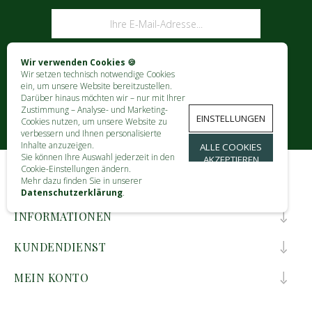
ABONNIEREN
Wir verwenden Cookies 🍪
Wir setzen technisch notwendige Cookies
ein, um unsere Website bereitzustellen.
Darüber hinaus möchten wir – nur mit Ihrer
Zustimmung – Analyse- und Marketing-
EINSTELLUNGEN
Cookies nutzen, um unsere Website zu
verbessern und Ihnen personalisierte
Inhalte anzuzeigen.
ALLE COOKIES
Sie können Ihre Auswahl jederzeit in den
AKZEPTIEREN
Cookie-Einstellungen ändern.
Mehr dazu finden Sie in unserer
KONTAKT
Datenschutzerklärung
.
INFORMATIONEN
KUNDENDIENST
MEIN KONTO