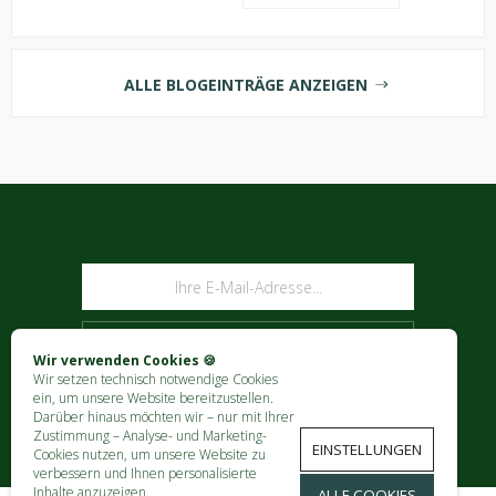
ALLE BLOGEINTRÄGE ANZEIGEN
NEWSLETTER
ABONNIEREN
Wir verwenden Cookies 🍪
Wir setzen technisch notwendige Cookies
ein, um unsere Website bereitzustellen.
Darüber hinaus möchten wir – nur mit Ihrer
Zustimmung – Analyse- und Marketing-
EINSTELLUNGEN
Cookies nutzen, um unsere Website zu
verbessern und Ihnen personalisierte
Inhalte anzuzeigen.
ALLE COOKIES