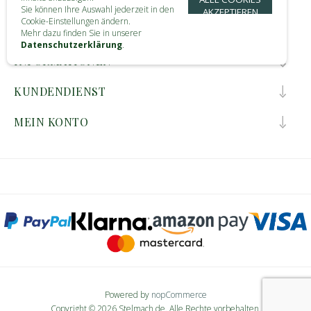
Sie können Ihre Auswahl jederzeit in den
AKZEPTIEREN
Cookie-Einstellungen ändern.
KONTAKT
Mehr dazu finden Sie in unserer
Datenschutzerklärung
.
INFORMATIONEN
KUNDENDIENST
MEIN KONTO
Powered by
nopCommerce
Copyright © 2026 Stelmach.de. Alle Rechte vorbehalten.