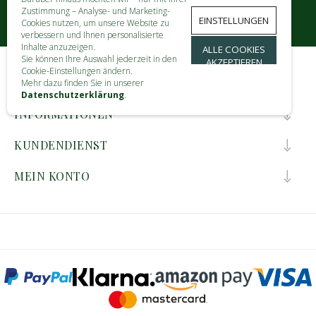
Zustimmung – Analyse- und Marketing-
EINSTELLUNGEN
Cookies nutzen, um unsere Website zu
verbessern und Ihnen personalisierte
Inhalte anzuzeigen.
ALLE COOKIES
Sie können Ihre Auswahl jederzeit in den
AKZEPTIEREN
Cookie-Einstellungen ändern.
KONTAKT
Mehr dazu finden Sie in unserer
Datenschutzerklärung
.
INFORMATIONEN
KUNDENDIENST
MEIN KONTO