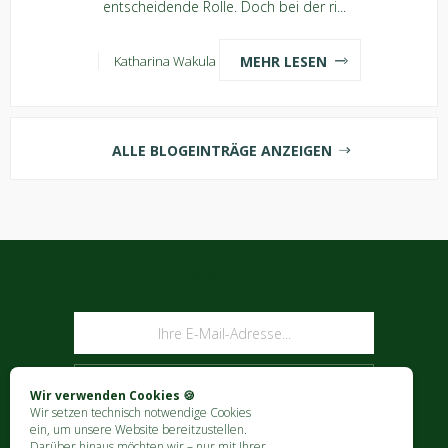
entscheidende Rolle. Doch bei der ri...
MEHR LESEN
Katharina Wakula
ALLE BLOGEINTRÄGE ANZEIGEN
NEWSLETTER
ABONNIEREN
Wir verwenden Cookies 🍪
Wir setzen technisch notwendige Cookies
ein, um unsere Website bereitzustellen.
Darüber hinaus möchten wir – nur mit Ihrer