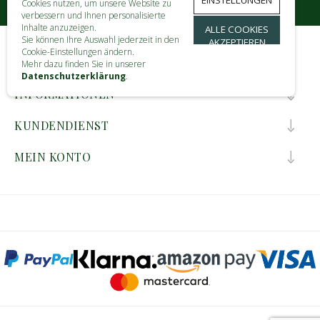
EINSTELLUNGEN
Cookies nutzen, um unsere Website zu
verbessern und Ihnen personalisierte
Inhalte anzuzeigen.
ALLE COOKIES
Sie können Ihre Auswahl jederzeit in den
AKZEPTIEREN
Cookie-Einstellungen ändern.
KONTAKT
Mehr dazu finden Sie in unserer
Datenschutzerklärung
.
INFORMATIONEN
KUNDENDIENST
MEIN KONTO