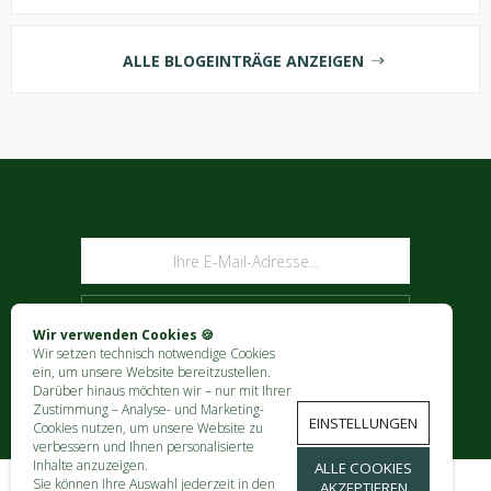
ALLE BLOGEINTRÄGE ANZEIGEN
NEWSLETTER
ABONNIEREN
Wir verwenden Cookies 🍪
Wir setzen technisch notwendige Cookies
ein, um unsere Website bereitzustellen.
Darüber hinaus möchten wir – nur mit Ihrer
Zustimmung – Analyse- und Marketing-
EINSTELLUNGEN
Cookies nutzen, um unsere Website zu
verbessern und Ihnen personalisierte
Inhalte anzuzeigen.
ALLE COOKIES
Sie können Ihre Auswahl jederzeit in den
AKZEPTIEREN