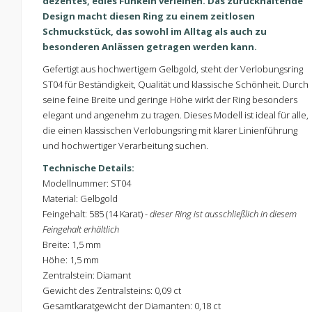
dezentes, edles Funkeln verleihen. Das zurückhaltende
Design macht diesen Ring zu einem zeitlosen
Schmuckstück, das sowohl im Alltag als auch zu
besonderen Anlässen getragen werden kann.
Gefertigt aus hochwertigem Gelbgold, steht der Verlobungsring
ST04 für Beständigkeit, Qualität und klassische Schönheit. Durch
seine feine Breite und geringe Höhe wirkt der Ring besonders
elegant und angenehm zu tragen. Dieses Modell ist ideal für alle,
die einen klassischen Verlobungsring mit klarer Linienführung
und hochwertiger Verarbeitung suchen.
Technische Details:
Modellnummer: ST04
Material: Gelbgold
Feingehalt: 585 (14 Karat) -
dieser Ring ist ausschließlich in diesem
Feingehalt erhältlich
Breite: 1,5 mm
Höhe: 1,5 mm
Zentralstein: Diamant
Gewicht des Zentralsteins: 0,09 ct
Gesamtkaratgewicht der Diamanten: 0,18 ct