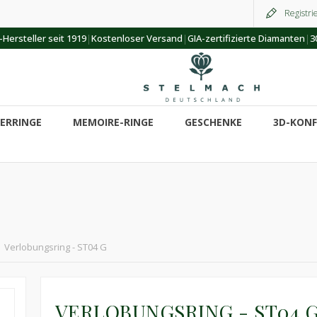
Registri
|
|
|
Hersteller seit 1919
Kostenloser Versand
GIA-zertifizierte Diamanten
3
ERRINGE
MEMOIRE-RINGE
GESCHENKE
3D-KON
Verlobungsring - ST04 G
VERLOBUNGSRING - ST04 