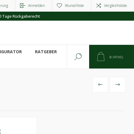
erung
Anmelden
Wunschliste
Vergleichsliste
0 Tage Rückgaberecht
FIGURATOR
RATGEBER
0
ARTIKEL
VORHERIGES
NÄCHSTE
G