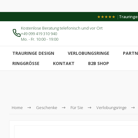
|
★★★★★
Trauringe-
Kostenlose Beratung telefonisch und vor Ort
+49 099 419 310 940
Mo. - Fr. 10:00 - 19:00
TRAURINGE DESIGN
VERLOBUNGSRINGE
PARTN
RINGGRÖSSE
KONTAKT
B2B SHOP
Home
Geschenke
Für Sie
Verlobungsringe