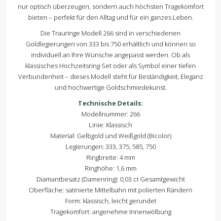
nur optisch überzeugen, sondern auch höchsten Tragekomfort
bieten – perfekt für den Alltag und für ein ganzes Leben.
Die Trauringe Modell 266 sind in verschiedenen
Goldlegierungen von 333 bis 750 erhältlich und können so
individuell an Ihre Wünsche angepasst werden. Ob als
klassisches Hochzeitsring-Set oder als Symbol einer tiefen
Verbundenheit – dieses Modell steht für Beständigkeit, Eleganz
und hochwertige Goldschmiedekunst.
Technische Details:
Modellnummer: 266
Linie: Klassisch
Material: Gelbgold und Weißgold (Bicolor)
Legierungen: 333, 375, 585, 750
Ringbreite: 4 mm
Ringhöhe: 1,6 mm
Diamantbesatz (Damenring): 0,03 ct Gesamtgewicht
Oberfläche: satinierte Mittelbahn mit polierten Rändern
Form: klassisch, leicht gerundet
Tragekomfort: angenehme Innenwölbung