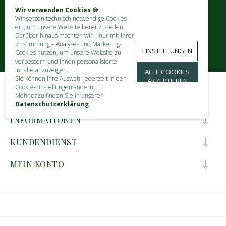
ABONNIEREN
Wir verwenden Cookies 🍪
Wir setzen technisch notwendige Cookies
ein, um unsere Website bereitzustellen.
Darüber hinaus möchten wir – nur mit Ihrer
Zustimmung – Analyse- und Marketing-
EINSTELLUNGEN
Cookies nutzen, um unsere Website zu
verbessern und Ihnen personalisierte
Inhalte anzuzeigen.
ALLE COOKIES
Sie können Ihre Auswahl jederzeit in den
AKZEPTIEREN
Cookie-Einstellungen ändern.
Mehr dazu finden Sie in unserer
KONTAKT
Datenschutzerklärung
.
INFORMATIONEN
KUNDENDIENST
MEIN KONTO