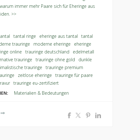
warum immer mehr Paare sich für Eheringe aus
iden. >>
tantal
,
tantal ringe
,
eheringe aus tantal
,
tantal
erne trauringe
,
moderne eheringe
,
eheringe
ringe online
,
trauringe deutschland
,
edelmetall
rnative trauringe
,
trauringe ohne gold
,
dunkle
imalistische trauringe
,
trauringe premium
,
auringe
,
zeitlose eheringe
,
trauringe für paare
,
gravur
,
trauringe eu-zertifiziert
IEN:
Materialien & Bedeutungen