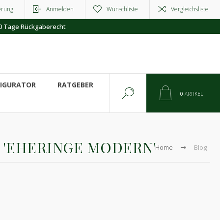
erung
Anmelden
Wunschliste
Vergleichsliste
0 Tage Rückgaberecht
FIGURATOR
RATGEBER
0
ARTIKEL
 'EHERINGE MODERN'
Home
Blog