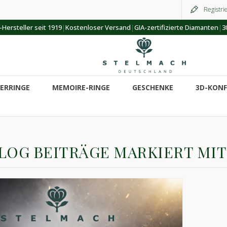
Registri
|
|
|
Hersteller seit 1919
Kostenloser Versand
GIA-zertifizierte Diamanten
3
ERRINGE
MEMOIRE-RINGE
GESCHENKE
3D-KON
LOG BEITRÄGE MARKIERT MIT