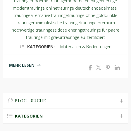
trauringe
moderne trauringe
moderne eheringe
eheringe
modern
trauringe online
trauringe deutschland
edelmetall
trauringe
alternative trauringe
trauringe ohne gold
dunkle
trauringe
minimalistische trauringe
trauringe premium
hochwertige trauringe
zeitlose eheringe
trauringe für paare
trauringe mit gravur
trauringe eu-zertifiziert
KATEGORIEN:
Materialien & Bedeutungen
MEHR LESEN
BLOG - SUCHE
KATEGORIEN