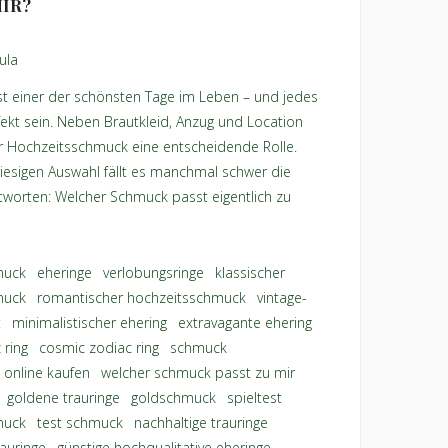
IR?
ula
st einer der schönsten Tage im Leben – und jedes
rfekt sein. Neben Brautkleid, Anzug und Location
er Hochzeitsschmuck eine entscheidende Rolle.
iesigen Auswahl fällt es manchmal schwer die
tworten: Welcher Schmuck passt eigentlich zu
muck
,
eheringe
,
verlobungsringe
,
klassischer
muck
,
romantischer hochzeitsschmuck
,
vintage-
t
,
minimalistischer ehering
,
extravagante ehering
 ring
,
cosmic zodiac ring
,
schmuck
 online kaufen
,
welcher schmuck passt zu mir
,
,
goldene trauringe
,
goldschmuck
,
spieltest
muck
,
test schmuck
,
nachhaltige trauringe
,
auringe
,
günstige hochqualitative eheringe