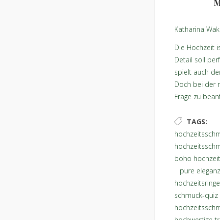
M
Katharina Wak
Die Hochzeit i
Detail soll pe
spielt auch d
Doch bei der r
Frage zu bean
mir?
TAGS:
hochzeitssch
hochzeitssch
boho hochzei
,
pure eleganz
hochzeitsringe
schmuck-quiz
hochzeitssch
hochwertige tr