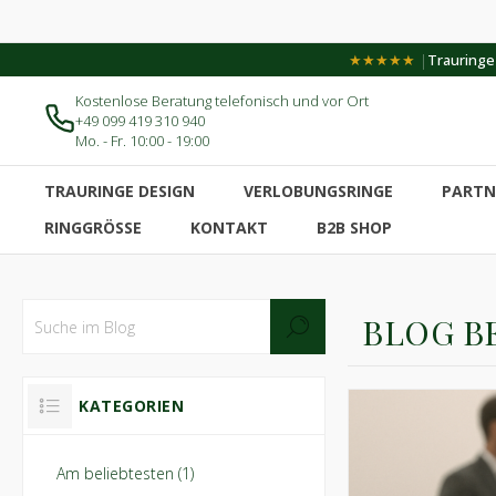
|
★★★★★
Trauringe-
Kostenlose Beratung telefonisch und vor Ort
+49 099 419 310 940
Mo. - Fr. 10:00 - 19:00
TRAURINGE DESIGN
VERLOBUNGSRINGE
PARTN
RINGGRÖSSE
KONTAKT
B2B SHOP
BLOG B
KATEGORIEN
Am beliebtesten (1)