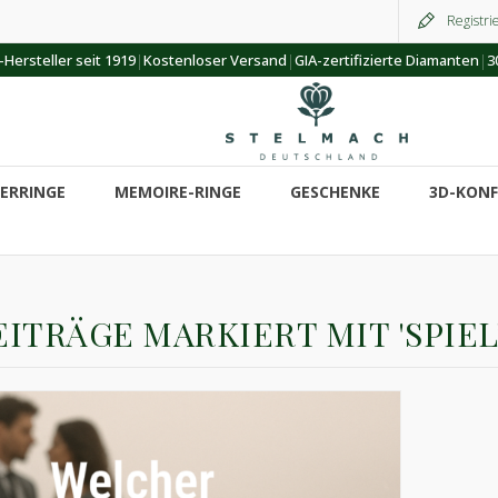
Registri
|
|
|
Hersteller seit 1919
Kostenloser Versand
GIA-zertifizierte Diamanten
3
ERRINGE
MEMOIRE-RINGE
GESCHENKE
3D-KON
EITRÄGE MARKIERT MIT 'SPI